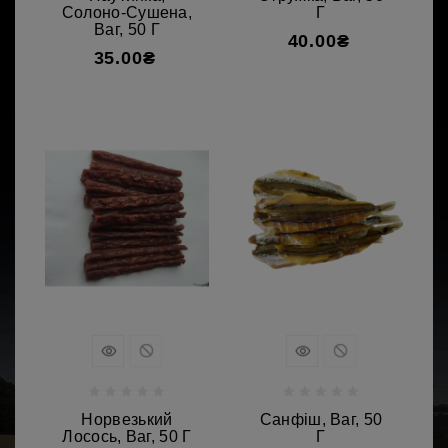
Солоно-Сушена,
Г
Ваг, 50 Г
40.00₴
35.00₴
Норвезький
Санфіш, Ваг, 50
Лосось, Ваг, 50 Г
Г