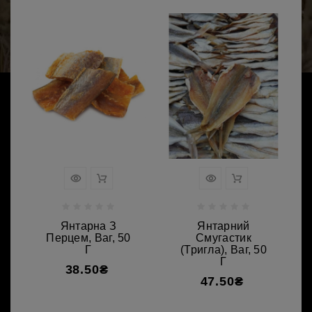
Янтарна З
Янтарний
Перцем, Ваг, 50
Смугастик
Г
(тригла), Ваг, 50
Г
38.50₴
47.50₴