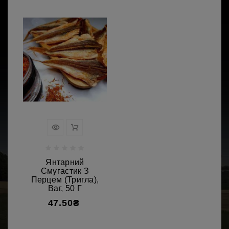
Янтарний
Смугастик З
Перцем (тригла),
Ваг, 50 Г
47.50₴