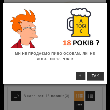
0
МИ НЕ ПРОДАЄМО ПИВО ОСОБАМ, ЯКІ НЕ
ДОСЯГЛИ 18 РОКІВ
До пива
Риба
Снеки з риби
НІ
ТАК
В наявності 15 позиція(й).