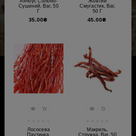
Анчоус Солоно-
Жовтий
Сушений, Ваг, 50
Смугастик, Ваг,
Г
50 Г
35.00₴
45.00₴
Лососева
Макрель,
Паутинка,
Стружка, Ваг, 50