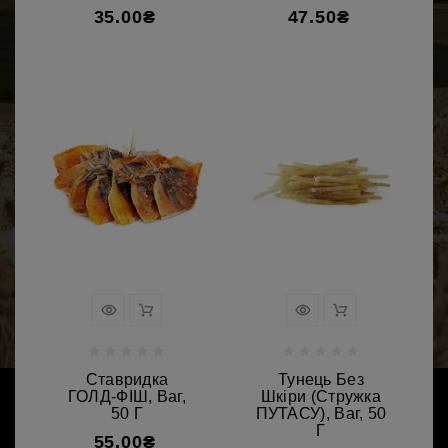
35.00₴
47.50₴
Ставридка
Тунець Без
ГОЛД-ФІШ, Ваг,
Шкіри (стружка
50 Г
ПУТАСУ), Ваг, 50
Г
55.00₴