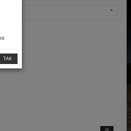
ІВ
ТАК