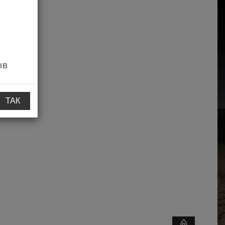
ІВ
ТАК