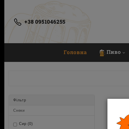
+38 0951046255
Пиво
Головна
Фільтр
Снеки
Сир (0)