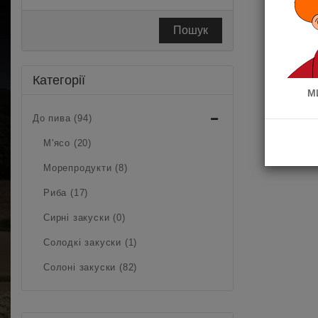
Пошук
Категорії
М
До пива (94)
М'ясо (20)
Морепродукти (8)
Риба (17)
Сирні закуски (0)
Солодкі закуски (1)
Солоні закуски (82)