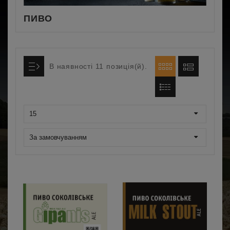
ПИВО
В наявності 11 позиція(й).
15
За замовчуванням