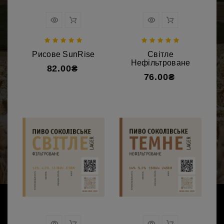
Рисове SunRise
Світле
Нефільтроване
82.00₴
76.00₴