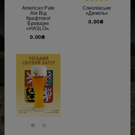
American Pale
Соколівське
Ale Від
«Джміль»
Крафтової
0.00₴
Броварні
«HASLO».
0.00₴