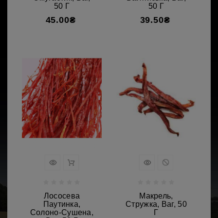
50 Г
50 Г
45.00₴
39.50₴
Лососева
Макрель,
Паутинка,
Стружка, Ваг, 50
Солоно-Сушена,
Г