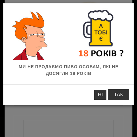
0
МИ НЕ ПРОДАЄМО ПИВО ОСОБАМ, ЯКІ НЕ
ДОСЯГЛИ 18 РОКІВ
До пива
Солоні закуски
Горіхи
Арахіс
НІ
ТАК
зі смаком СИРУ, ваг, 50 г