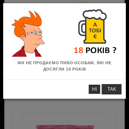
0
МИ НЕ ПРОДАЄМО ПИВО ОСОБАМ, ЯКІ НЕ
ДОСЯГЛИ 18 РОКІВ
До пива
Солоні закуски
Чипси
Чипси
НІ
ТАК
Лейс, КРАБ, 60г