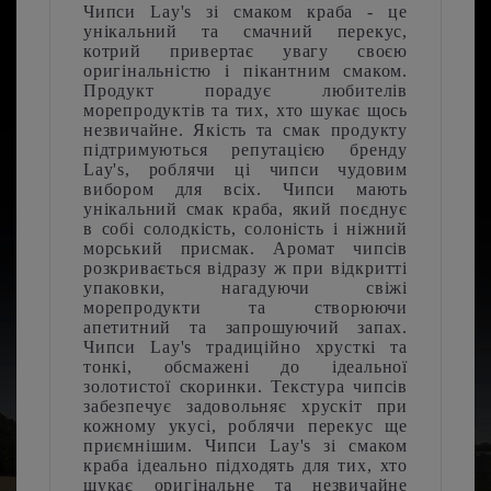
Чипси Lay's зі смаком краба
- це
унікальний та смачний перекус,
котрий привертає увагу своєю
оригінальністю і пікантним смаком.
Продукт порадує любителів
морепродуктів та тих, хто шукає щось
незвичайне. Якість та смак продукту
підтримуються репутацією бренду
Lay's, роблячи ці чипси чудовим
вибором для всіх. Чипси мають
унікальний смак краба, який поєднує
в собі солодкість, солоність і ніжний
морський присмак. Аромат чипсів
розкривається відразу ж при відкритті
упаковки, нагадуючи свіжі
морепродукти та створюючи
апетитний та запрошуючий запах.
Чипси Lay's традиційно хрусткі та
тонкі, обсмажені до ідеальної
золотистої скоринки. Текстура чипсів
забезпечує задовольняє хрускіт при
кожному укусі, роблячи перекус ще
приємнішим. Чипси Lay's зі смаком
краба ідеально підходять для тих, хто
шукає оригінальне та незвичайне