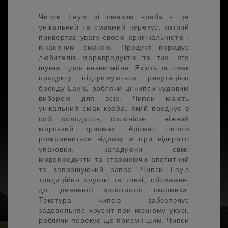
Чипси Lay's зі смаком краба - це
унікальний та смачний перекус, котрий
привертає увагу своєю оригінальністю і
пікантним смаком. Продукт порадує
любителів морепродуктів та тих, хто
шукає щось незвичайне. Якість та смак
продукту підтримуються репутацією
бренду Lay's, роблячи ці чипси чудовим
вибором для всіх. Чипси мають
унікальний смак краба, який поєднує в
собі солодкість, солоність і ніжний
морський присмак. Аромат чипсів
розкривається відразу ж при відкритті
упаковки, нагадуючи свіжі
морепродукти та створюючи апетитний
та запрошуючий запах. Чипси Lay's
традиційно хрусткі та тонкі, обсмажені
до ідеальної золотистої скоринки.
Текстура чипсів забезпечує
задовольняє хрускіт при кожному укусі,
роблячи перекус ще приємнішим. Чипси