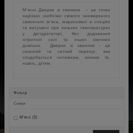
М'ясні Джерки зі свинини – це тонко
нарізані скибочки свіжого знежиреного
свинячого м'яса, мариновані в спеціях
та висушені при низьких температурах
у дегідрататорі, без додавання
нітритної солі та інших хімічних
домішок. Джерки зі свинини - це
смачний та ситний перекус, яке
сподобається чоловікам, жінкам та,
навіть, дітям.
Фільтр
Снеки
М'ясо (5)