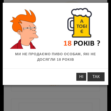
0
МИ НЕ ПРОДАЄМО ПИВО ОСОБАМ, ЯКІ НЕ
ДОСЯГЛИ 18 РОКІВ
До пива
Грінки пшеничні зі смаком
НІ
ТАК
«Холодець з хроном» ТМ "ДО БОЧКОВОГО"
,130 г